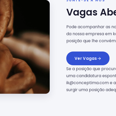
JUNTE-SE A NÓS
Vagas Abe
Pode acompanhar as nos
da nossa empresa em ka
posição que lhe convém
Ver Vagas
Se a posição que procur
uma candidatura espont
ik@conceptima.com
e a
surgir uma posição ade