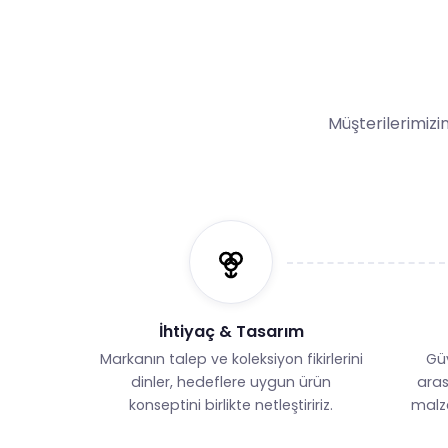
Müşterilerimizin
İhtiyaç & Tasarım
Markanın talep ve koleksiyon fikirlerini
Güv
dinler, hedeflere uygun ürün
aras
konseptini birlikte netleştiririz.
malze