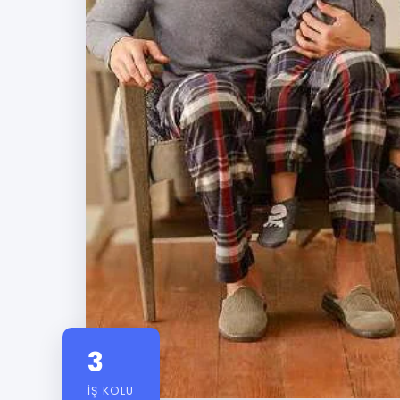
3
İŞ KOLU