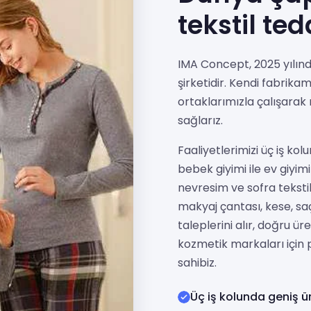
tekstil ted
IMA Concept, 2025 yılında
şirketidir. Kendi fabrika
ortaklarımızla çalışarak 
sağlarız.
Faaliyetlerimizi üç iş kol
bebek giyimi ile ev giyimi
nevresim ve sofra tekstil
makyaj çantası, kese, saç
taleplerini alır, doğru üre
kozmetik markaları için 
sahibiz.
Üç iş kolunda geniş ür