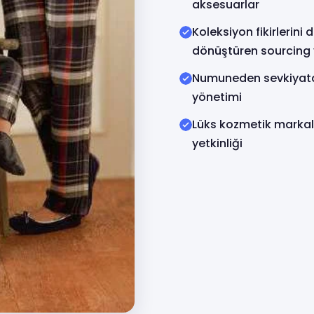
aksesuarlar
Koleksiyon fikirlerini 
dönüştüren sourcing 
Numuneden sevkiyata k
yönetimi
Lüks kozmetik markal
yetkinliği