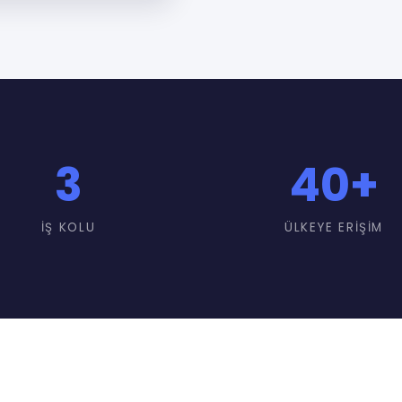
3
40
+
İŞ KOLU
ÜLKEYE ERIŞIM