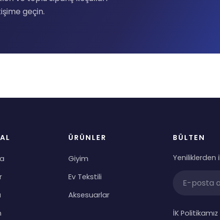
tişime geçin.
AL
ÜRÜNLER
BÜLTEN
Yeniliklerden 
da
Giyim
r
Ev Tekstili
ı
Aksesuarlar
n
İK Politikamız