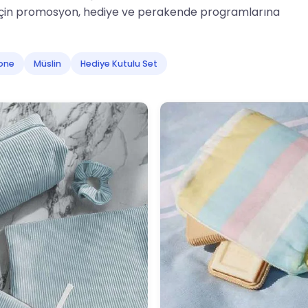
 için promosyon, hediye ve perakende programlarına
one
Müslin
Hediye Kutulu Set