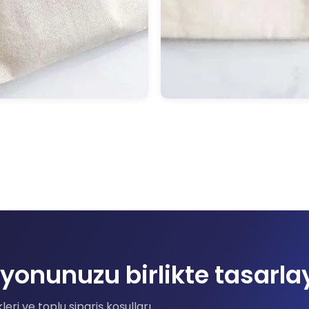
yonunuzu birlikte tasarla
ri ve toplu sipariş koşulları