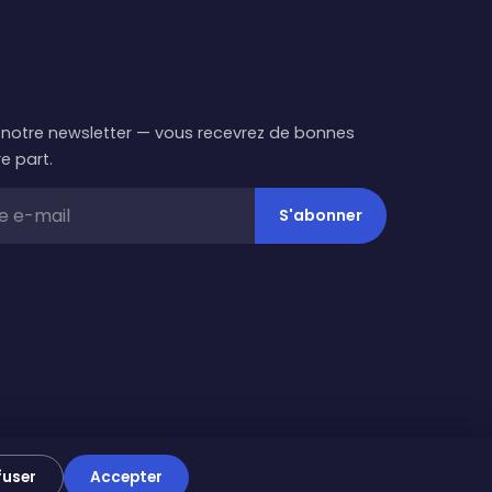
notre newsletter — vous recevrez de bonnes
e part.
S'abonner
fuser
Accepter
ck
.
Türkiye